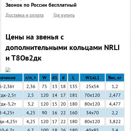
Звонок по России бесплатный
Доставка и оплата
Где купить
Цены на звенья с
дополнительными кольцами NRLI
и Т8Ов2дк
начение
г/п, т
W
d1
d
L
W1хL1
Вес, кг
6-2,36т
2,36
75
13
18
135
25х54
1,2
дк-2,5т
2,5
120
14
17
181
70х120
2,477
дк-3,2т
3,2
120
15
20
180
80х120
4,477
8-4,25т
4,25
90
16
22
160
34х70
2,2
дк-4,25т
4,25
120
17
22
180
80х120
3,822
10-6,7т
6,7
100
18
26
180
40х85
3,4