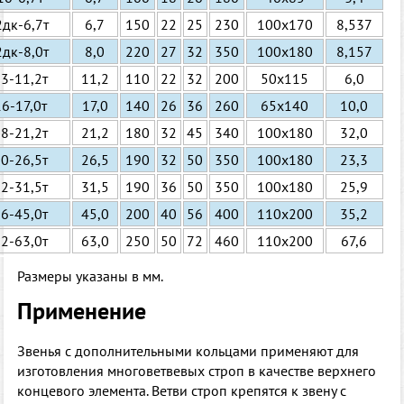
дк-6,7т
6,7
150
22
25
230
100х170
8,537
дк-8,0т
8,0
220
27
32
350
100х180
8,157
3-11,2т
11,2
110
22
32
200
50х115
6,0
6-17,0т
17,0
140
26
36
260
65х140
10,0
8-21,2т
21,2
180
32
45
340
100х180
32,0
0-26,5т
26,5
190
32
50
350
100х180
23,3
2-31,5т
31,5
190
36
50
350
100х180
25,9
6-45,0т
45,0
200
40
56
400
110х200
35,2
2-63,0т
63,0
250
50
72
460
110х200
67,6
Размеры указаны в мм.
Применение
Звенья с дополнительными кольцами применяют для
изготовления многоветвевых строп в качестве верхнего
концевого элемента. Ветви строп крепятся к звену с