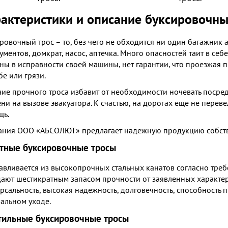
актеристики и описание буксировочны
ровочный трос – то, без чего не обходится ни один багажник 
ументов, домкрат, насос, аптечка. Много опасностей таит в себ
ны в исправности своей машины, нет гарантии, что проезжая п
бе или грязи.
ие прочного троса избавит от необходимости ночевать посред
ни на вызове эвакуатора. К счастью, на дорогах еще не перев
щь.
ния ООО «АБСОЛЮТ» предлагает надежную продукцию собств
тные буксировочные тросы
авливается из высокопрочных стальных канатов согласно треб
ают шестикратным запасом прочности от заявленных характери
рсальность, высокая надежность, долговечность, способность п
альном уходе.
тильные буксировочные тросы