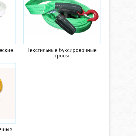
еские
Текстильные буксировочные
)
тросы
очные