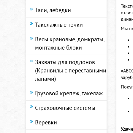
Текст
Тали, лебедки
отлич
динам
Такелажные точки
Мы по
Весы крановые, домкраты,
монтажные блоки
Захваты для поддонов
(Кранвилы с переставными
«АБСО
заруб
лапами)
Покуп
Грузовой крепеж, такелаж
Страховочные системы
Веревки
Удачи