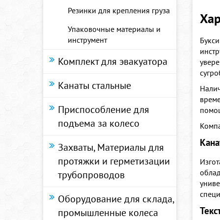
Резинки для крепления груза
Хар
Упаковочные материалы и
инструмент
Букси
инстр
Комплект для эвакуатора
увере
сугро
Канаты стальные
Налич
време
Приспособление для
помо
подъема за колесо
Компа
Кана
Захваты, Материалы для
протяжки и герметизации
Изгот
облад
трубопроводов
униве
специ
Оборудование для склада,
Текс
промышленные колеса