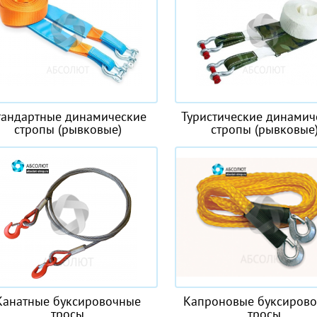
тандартные динамические
Туристические динамич
стропы (рывковые)
стропы (рывковые
Канатные буксировочные
Капроновые буксиров
тросы
тросы