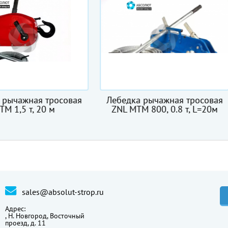
едка рычажная тросовая
ГОСТ 3070-88
L МТМ 800, 0.8 т, L=20м
sales@absolut-strop.ru
Адрес:
,
Н. Новгород, Восточный
проезд, д. 11