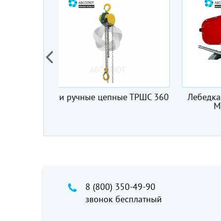
ные ТРШС 360
Лебедка рычажная тросовая
Леб
МТМ 1,5 т, 20 м
ZN
8 (800) 350-49-90
звонок бесплатный