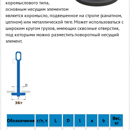
коромыслового типа,
основным несущим элементом
является коромысло, подвешенное на стропе (канатном,
цепном) или металлической тяге. Может использоваться с
широким кругом грузов, имеющих сквозные отверстия,
под которыми можно разместить поворотный несущий
элемент.
Вес,
Обозначение
г/п, т
L
D
l
a
b
кг