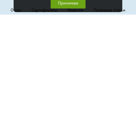
Принимаю
О нас
Сертификаты
Новости
Полезные статьи
Контакты
Обратная связь
Клиентам
Доставка и оплата
Гарантия
Политика конфиденциальности
Пользовательское соглашение
Продукция
Грузовые стропы
Траверсы
Крепление грузов
Канаты стальные
Захваты
Складское оборудование
Тали и лебёдки
Блоки монтажные
Грузовой крепеж, такелаж
Страховочные системы
Канаты и веревки
Фурнитура для складского оборудования
© 2017-2026
ООО «АБСОЛЮТ»
Создание
Сайт НН