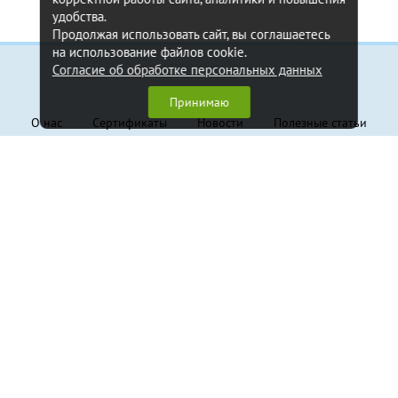
удобства.
Продолжая использовать сайт, вы соглашаетесь
на использование файлов cookie.
Согласие об обработке персональных данных
Информация
Принимаю
О нас
Сертификаты
Новости
Полезные статьи
Контакты
Обратная связь
Клиентам
Доставка и оплата
Гарантия
Политика конфиденциальности
Пользовательское соглашение
Продукция
Грузовые стропы
Траверсы
Крепление грузов
Канаты стальные
Захваты
Складское оборудование
Тали и лебёдки
Блоки монтажные
Грузовой крепеж, такелаж
Страховочные системы