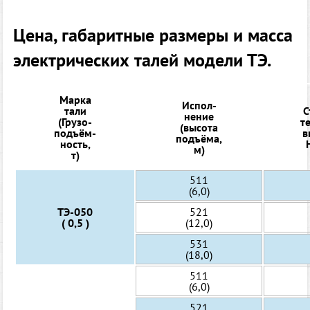
Цена, габаритные размеры и масса
электрических талей модели ТЭ.
Марка
Испол-
тали
С
нение
(Грузо-
т
(высота
подъём-
в
подъёма,
ность,
м)
т)
511
(6,0)
ТЭ-050
521
( 0,5 )
(12,0)
531
(18,0)
511
(6,0)
521