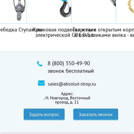
пакова
Крюковая подвеска к тали
Талрепы с открытым корпусом
Строп С
электрической CD1 0.5 t
и концевиками вилка - вилка
8 (800) 350-49-90
звонок бесплатный
sales@absolut-strop.ru
Адрес:
,
Н. Новгород, Восточный
проезд, д. 11
Задать вопрос
Заказать звонок