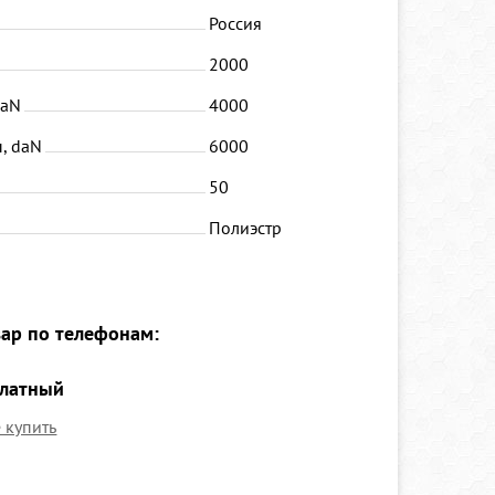
Россия
2000
daN
4000
, daN
6000
50
Полиэстр
вар по телефонам:
платный
е купить