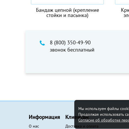
й (крепление
Крюковая подвеска к тали
пасынка)
электрической CD1 5.0 t
8 (800) 350-49-90
звонок бесплатный
Мы используем файлы cooki
Продолжая использовать сай
Информация
Клиентам
Согласие об обработке пе
О нас
Доставка и оплата