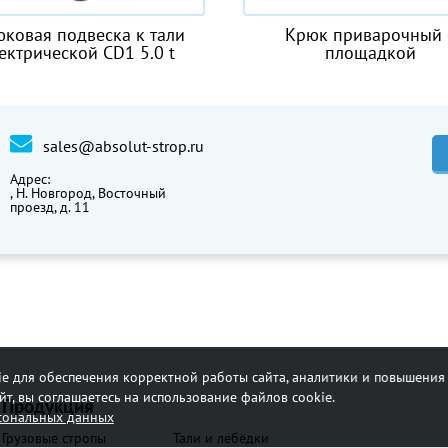
Крюк приварочный с
Строп аГ кр
площадкой
sales@absolut-strop.ru
Адрес:
,
Н. Новгород, Восточный
проезд, д. 11
e для обеспечения корректной работы сайта, аналитики и повышения 
т, вы соглашаетесь на использование файлов cookie.
Продукция
рсональных данных
Грузовые стропы
Тали и лебёдки